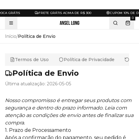
CA GRÁTIS
FRETE GRÁTIS ACIMA DE R$ 300
CUPOM 10% DE D
0
Início
/
Política de Envio
Termos de Uso
Política de Privacidade
Pol
Política de Envio
Última atualização:
2026-05-05
Nosso compromisso é entregar seus produtos com
segurança e dentro do prazo informado. Leia com
atenção as condições de envio antes de finalizar sua
compra.
1. Prazo de Processamento
Após a confirmação do pagamento, seu pedido é