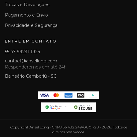
Trocas e Devoluções
Pagamento e Envio
Privacidade e Segurança
ENTRE EM CONTATO
55 47 99231-1924
contact@ansellong.com
Responderemos em até 24h
Balneário Camboriú - SC
AMERICAN
EXPRESS
SHOPIFY
Safe Browsing
G
o
o
g
l
e
SECURE
Copyright Ansel Long · CNPJ 56.432.249/0001-20 · 2026. Todos os
direitos reservados.